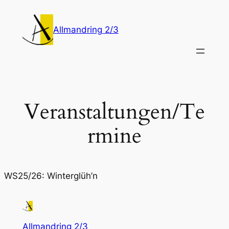
Zum
Inhalt
Allmandring 2/3
springen
Veranstaltungen/Te
rmine
WS25/26: Winterglüh’n
Allmandring 2/3