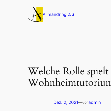
Zum
Inhalt
Allmandring 2/3
springen
Welche Rolle spiel
Wohnheimtutorium
Dez. 2, 2021
—
admin
von