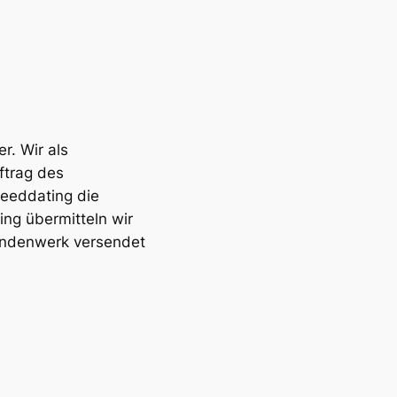
r. Wir als
ftrag des
eeddating die
ng übermitteln wir
endenwerk versendet